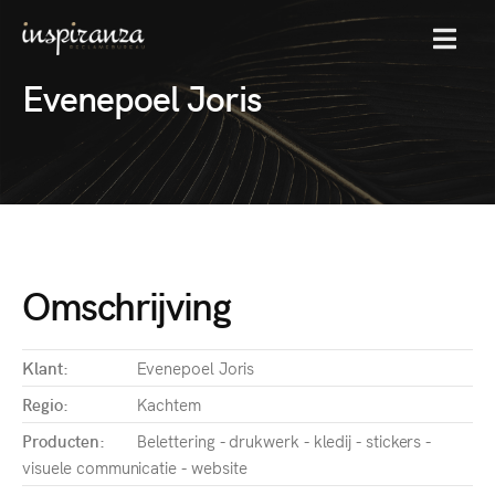
MENU
Evenepoel Joris
Omschrijving
Klant:
Evenepoel Joris
Regio:
Kachtem
Producten:
Belettering - drukwerk - kledij - stickers -
visuele communicatie - website