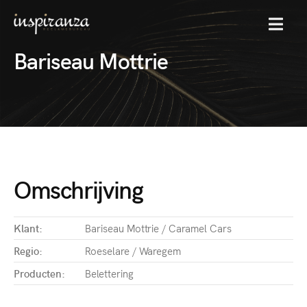
MENU
Bariseau Mottrie
Omschrijving
Klant:
Bariseau Mottrie / Caramel Cars
Regio:
Roeselare / Waregem
Producten:
Belettering